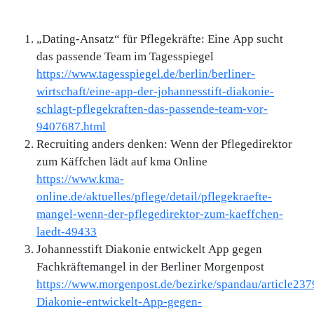
„Dating-Ansatz“ für Pflegekräfte: Eine App sucht
das passende Team im Tagesspiegel
https://www.tagesspiegel.de/berlin/berliner-
wirtschaft/eine-app-der-johannesstift-diakonie-
schlagt-pflegekraften-das-passende-team-vor-
9407687.html
Recruiting anders denken: Wenn der Pflegedirektor
zum Käffchen lädt auf kma Online
https://www.kma-
online.de/aktuelles/pflege/detail/pflegekraefte-
mangel-wenn-der-pflegedirektor-zum-kaeffchen-
laedt-49433
Johannesstift Diakonie entwickelt App gegen
Fachkräftemangel in der Berliner Morgenpost
https://www.morgenpost.de/bezirke/spandau/article237
Diakonie-entwickelt-App-gegen-