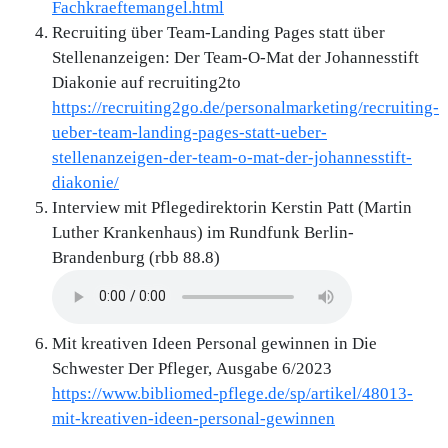
Fachkraeftemangel.html
Recruiting über Team-Landing Pages statt über
Stellenanzeigen: Der Team-O-Mat der Johannesstift
Diakonie auf recruiting2to
https://recruiting2go.de/personalmarketing/recruiting-
ueber-team-landing-pages-statt-ueber-
stellenanzeigen-der-team-o-mat-der-johannesstift-
diakonie/
Interview mit Pflegedirektorin Kerstin Patt (Martin
Luther Krankenhaus) im Rundfunk Berlin-
Brandenburg (rbb 88.8)
Audio file
Mit kreativen Ideen Personal gewinnen in Die
Schwester Der Pfleger, Ausgabe 6/2023
https://www.bibliomed-pflege.de/sp/artikel/48013-
mit-kreativen-ideen-personal-gewinnen