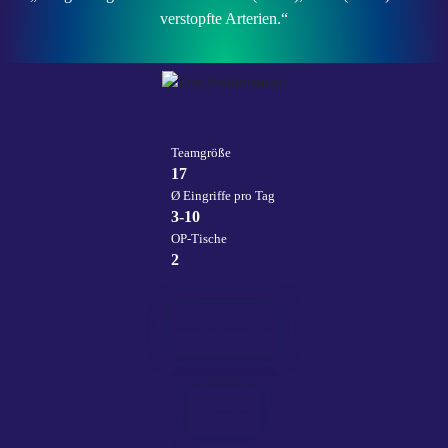
verstopfte Arterien.“
Teamgröße
17
Ø Eingriffe pro Tag
3-10
OP-Tische
2
Hospitation vereinbaren
Jetzt bewerben