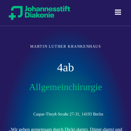
Direkt zum Inhalt
MARTIN LUTHER KRANKENHAUS
4ab
Allgemeinchirurgie
Caspar-Theyß-Straße 27-31, 14193 Berlin
„Wir gehen gemeinsam durch Dick(-darm), Dünn(-darm) und